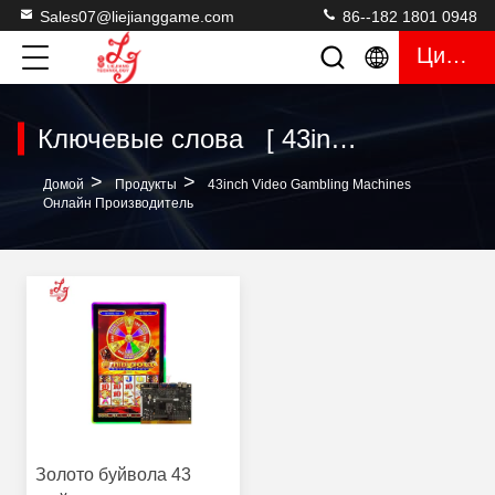
Sales07@liejianggame.com
86--182 1801 0948
Цитата
Ключевые слова [ 43inch video gambling machines ] Совпадение 1 продукты
>
>
Домой
Продукты
43inch Video Gambling Machines
Онлайн Производитель
Золото буйвола 43