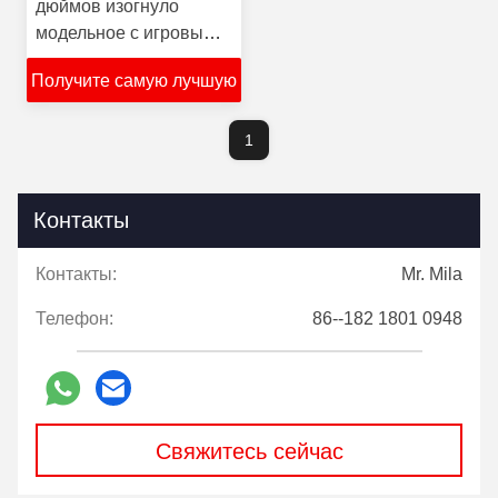
дюймов изогнуло
модельное с игровыми
автоматами
Получите самую лучшую
сенсорного экрана игр
азартной игры слота
цену
Ideck видео-
1
Контакты
Контакты:
Mr. Mila
Телефон:
86--182 1801 0948
Свяжитесь сейчас