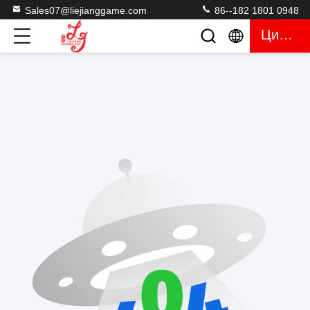
Sales07@liejianggame.com
86--182 1801 0948
Цитата