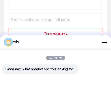
Отправить
cris
12:29 PM
Good day, what product are you looking for?
GUANGZHOU LIE JIANG ELECTRONIC
TECHNOLOGY CO., LTD.
Sales07@liejianggame.com
86--182 1801 0948