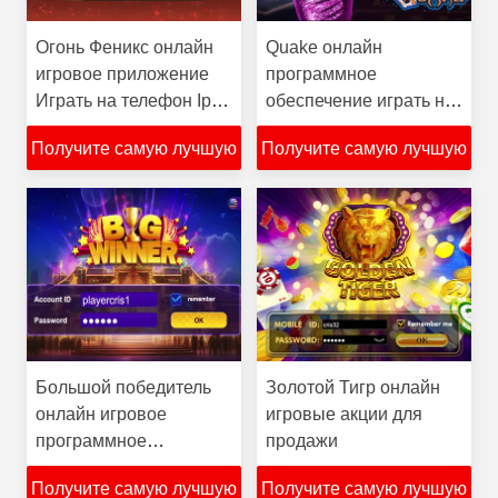
Огонь Феникс онлайн
Quake онлайн
игровое приложение
программное
Играть на телефон Ipad
обеспечение играть на
Компьютер или
телефоне компьютер
Получите самую лучшую
Получите самую лучшую
машины для продажи
Ipad игровые кредиты
для продажи
цену
цену
Большой победитель
Золотой Тигр онлайн
онлайн игровое
игровые акции для
программное
продажи
обеспечение играть на
Получите самую лучшую
Получите самую лучшую
телефоне Компьютер