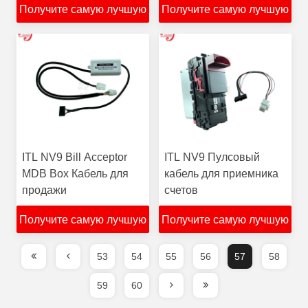
Получите самую лучшую
Получите самую лучшую
телефоне Компьютер
Ipad игровые кредиты
цену
цену
для продажи
ITL NV9 Bill Acceptor
ITL NV9 Пулсовый
MDB Box Кабель для
кабель для приемника
продажи
счетов
Получите самую лучшую
Получите самую лучшую
цену
цену
53
54
55
56
57
58
59
60