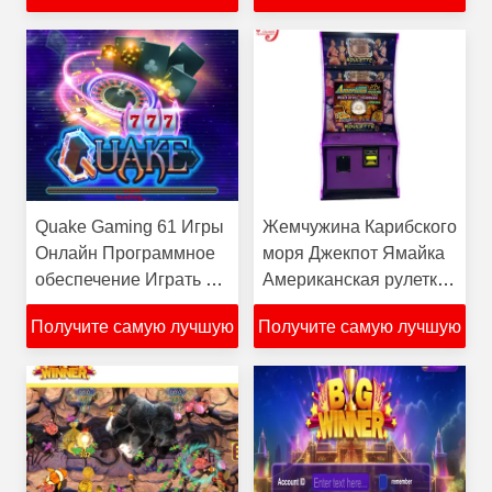
Ipad игровые кредиты
цену
цену
для продажи
Quake Gaming 61 Игры
Жемчужина Карибского
Онлайн Программное
моря Джекпот Ямайка
обеспечение Играть на
Американская рулетка
Телефон Компьютер
Металлический шкаф
Получите самую лучшую
Получите самую лучшую
Ipad Игровые кредиты
Видео игровые
Для Продажи
автоматы для продажи
цену
цену