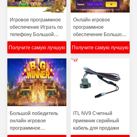
Игровое программное
Онлайн игровое
обеспечение Играть по
программное
телефону Большой
обеспечение Большой
победитель Компьютер
победитель Играть на
Получите самую лучшую
Получите самую лучшую
ИПАД Игровые
телефоне Компьютер
кредиты для продажи
ИПАД Игровые
цену
цену
кредиты для продажи
Большой победитель
ITL NV9 Счетный
онлайн игровое
приемник серийный
программное
кабель для продажи
обеспечение играть на