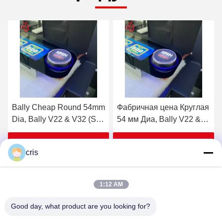
Фабричная цена Круглая
Кнопка Bally, круглый 54
54 мм Диа, Bally V22 &
мм Dia, Bally V22 & V32
V32 (SP-RND-Bally) Bally
(SP-RND-Bally)
кнопка для продажи
Получите самую лучшую
Получите самую лучшую
cris
цену
цену
1:12 AM
Good day, what product are you looking for?