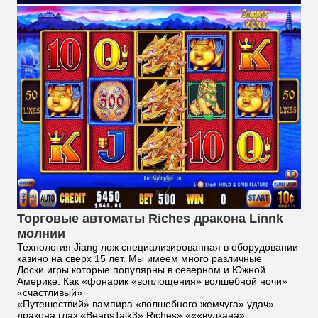
Торговые автоматы Riches дракона Linnk
молнии
Технология Jiang лож специализированная в оборудовании
казино на сверх 15 лет. Мы имеем много различные
Доски игры которые популярны в северном и Южной
Америке. Как «фонарик «воплощения» волшебной ночи»
«счастливый»
«Путешествий» вампира «волшебного жемчуга» удач»
дракона глаз «BeansTalk3» Riches» «««вулкана»