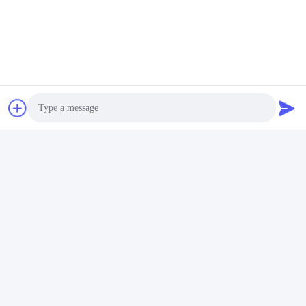
Photo
Video Call
Audio Call