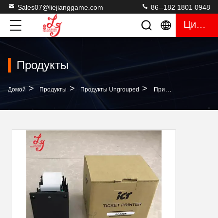
Sales07@liejianggame.com
86--182 1801 0948
Цитата
Продукты
>
>
>
Домой
Продукты
Продукты Ungrouped
Принтер Gp 58CR ICT Для Машин Игр Азартной Игры Слота Таблицы Рыб Видео-