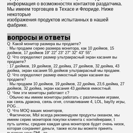
Изображения деталей
Мониторы нашей компании имеют много торговцев в
Соединенных Штатах. Если вы хотите покупать их
внутри
Китай, мы можем продать их к вам. Если вы хотите
покупать их в Соединенных Штатах, то вы можете
контактировать
мы после этого. Это задний чертеж нашего продукта.
Своя внешняя часть сделана из материала металла,
который
очень сильный. К тому же, мы также имеем
ультракрасный дисплей со светами, много
популярных чужих игр
смогите эксплуатироваться на ем.
Использование продукта
Если вы покупаете машины или набор от нас, то МЫ
покажем вас видео- как соединить проводку от
Части. Если вы хотите использовать ключ в
ключевом кредитов из кредитов, то оно работает
тоже. Работа машины с
Акцептор Билл с или без акцептора Билл. Также