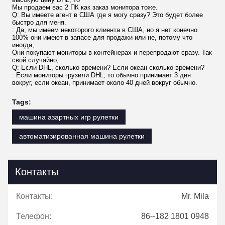
принтер ICT которого смогите напечатать билеты вне
от
Принтеры тоже если клиенту. Если вы хотел были бы
знать больше из этого. Вы можете отправить нас
Дознание.
Об емкостном экране касания главным образом мы
продаем мониторы тип
Экран касания 10 Inch.Capacitive со светами СИД,
Экран касания 19 дюймов емкостный со светами СИД,
Экран касания 22 дюймов емкостный со светами СИД,
Экран касания 23,6 дюймов емкостный со светами СИД,
Экран касания 27 дюймов емкостный со светами СИД,
Экран касания 32 дюймов емкостный со светами СИД.
Экран касания 43 дюймов емкостный со светами СИД.
Также мы предлагаем ультракрасный экран касания
как ниже:
Экран касания 15 дюймов ультракрасный,
Экран касания 17 дюймов ультракрасный,
Экран касания 19 дюймов ультракрасный,
Экран касания 22 дюймов ультракрасный,
Экран касания 32 дюймов ультракрасный,
Экран касания 43 дюймов ультракрасный,
Экран касания 55 дюймов ультракрасный.
Packing&Shipping
Весь из нашего экрана оценка 48 часов, качество