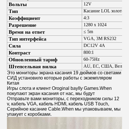
Вольты
12V
Тип
Касание LOL золота P
Коэффициент
4:3
Разрешение
1280 x 1024
Время на ответ
≤ 5m
Тип интерфейса
VGA, 3M RS232
Сила
DC12V 4A
Контраст
800:1
Обновленный тариф
60-75Hz
Штепсельная вилка
AU, ЕС, США, Великоб
Это мониторы экрана касания 19 дюймов со светами
СИД установило которые работы с экземпляром
Китая
Игры слота и клиент Oroginal bayIIy Games.When
покупают экран касания от нас, мы будут
Отправьте вами мониторы, с переходником силы 12
v, кабель VGA, кабель HDMI, кабель USB Töuch,
Серийное касание Cable.When мы упаковываем, мы
упакует с коробками.