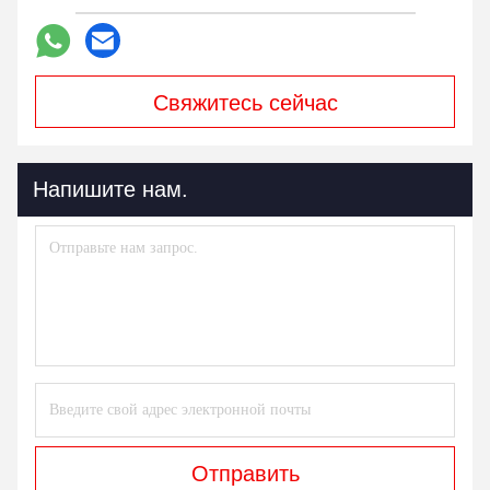
гарантировано, дисплей нашей компании внутри
Соединенные Штаты имеют много торговцев, если
вы хотите покупать в Китае, то мы могут продать к
вам, если хотеть
для покупки в Соединенных Штатах мы когда время
придет вы связаться мы, мы порекомендуем вас
информация о возможностях контактов раздатчика.
Мы имеем торговцев в Техасе и Флориде. Ниже
некоторые
изображения продуктов испытанных в нашей
фабрике.
вопросы и ответы
Q: Какой монитор размера вы продаете?
: Мы продаем серию размера монитора, как 10 дюймов, 15
дюймов, 17 дюймов 19" 22" 23" 27" 32" 43" 55".
Q: Что определяют размер ультракрасный экран касания вы
продаете?
: 17 дюймов, 19 дюймов, 22 дюйма, 27 дюймов, 32 дюйма, 43
дюйма, экран касания 55 дюймов ультракрасный мы продаем.
Q: Что определяют размер емкостный экран касания вы
продаете?
: Мы продаем 10 дюймов, 19 дюймов, 22 дюйма, 23,6 дюйма, 27
дюймов, 32 дюйма, экран касания 43 дюймов емкостный.
Q: Чем эти мониторы работают с?
: Обычно мы имеем мониторы работать с различными играми,