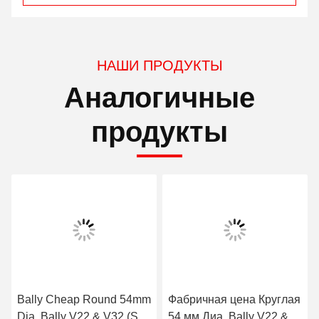
как связь дракона, связь огня, сплавливание 4, LOL, bayIIy игры,
POG…
Q: Что MOQ ваших мониторов,
: Фактически, МЫ всегда рекомендуем продукты океаном, мы
имеем серию мониторов покупки клиента с контейнерами, t
путь шляпы, среднее каждая цена мониторов будет очень низок,
которая сохраняет деньги, также если вы можете принять
высокую цену DHL, то
Мы продаем вас 2 ПК как заказ монитора тоже.
Q: Вы имеете агент в США где я могу сразу
? Это будет более
быстро для меня.
: Да, мы имеем некоторого клиента в США, но я нет конечно
100% они имеют в запасе для продажи или не, потому что
иногда,
Они покупают мониторы в контейнерах и перепродают сразу. Так
свой случайно,
Q: Если DHL, сколько времени? Если океан сколько времени?
: Если мониторы грузили DHL, то обычно принимает 3 дня
вокруг, если океан, принимает около 40 дней вокруг обычно.
Tags:
машина азартных игр рулетки
автоматизированная машина рулетки