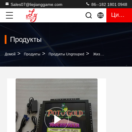
Sales07@liejianggame.com
86--182 1801 0948
Цитата
Продукты
>
>
>
Домой
Продукты
Продукты Ungrouped
Жизнь Роскошного WMS 550 19 Монитор Игры Слота Казино Экрана Касания 3M Дюйма Ультракрасный RS232