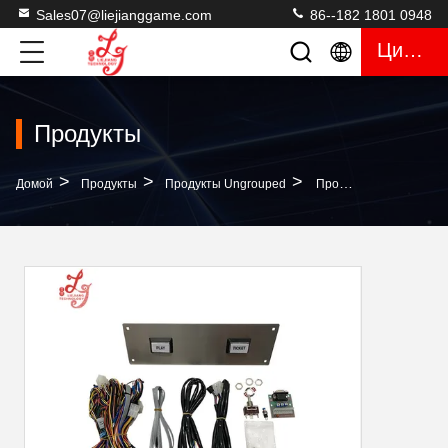
Sales07@liejianggame.com
86--182 1801 0948
Цитата
Продукты
>
>
>
Домой
Продукты
Продукты Ungrouped
Проводка Набора Игрового Автомата Fox 340s T340 Проводки Золота БАКА O Проводки Набора POG