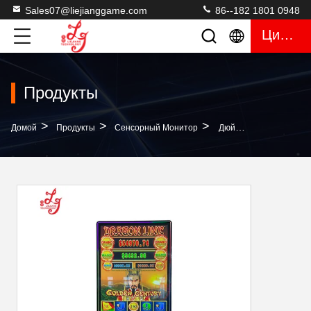
Sales07@liejianggame.com
86--182 1801 0948
Цитата
Продукты
>
>
>
Домой
Продукты
Сенсорный Монитор
Дюйм ELO 3M RS232 Монитора PCAP 49 Игры & Вода USB HDMI Прокладка Света СИД Режима Подачи