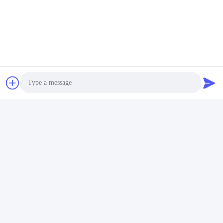
Контакты
Контакты:
Mr. Mila
Телефон:
86--182 1801 0948
Свяжитесь сейчас
Photo
Напишите нам.
Video Call
Audio Call