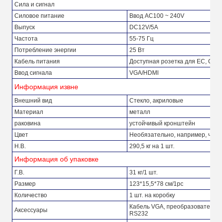
Сила и сигнал
Силовое питание
Ввод AC100 ~ 240V
Выпуск
DC12V/5A
Частота
55-75 Гц
Потребление энергии
25 Вт
Кабель питания
Доступная розетка для ЕС, США
Ввод сигнала
VGA/HDMI
Информация извне
Внешний вид
Стекло, акриловые
Материал
металл
раковина
устойчивый кронштейн
Цвет
Необязательно, например, черн
Н.В.
290,5 кг на 1 шт.
Информация об упаковке
Г.В.
31 кг/1 шт.
Размер
123*15,5*78 см/1pc
Количество
1 шт. на коробку
Кабель VGA, преобразователь V
Аксессуары
RS232