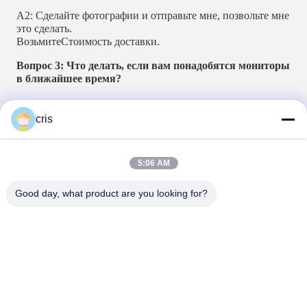
А2: Сделайте фотографии и отправьте мне, позвольте мне 
это сделать.
Возьмите
Стоимость доставки.
Вопрос 3: Что делать, если вам понадобятся мониторы 
в ближайшее время?
A3: Если честно, наши агентства распространяются во 
многих регионах.
cris
Северная Каролина,
Также в Тринидаде и Тобаго, на 
Ямайке, есть много
Наши крупные дилеры.
Мне срочно нужны мониторы, 
5:06 AM
пожалуйста свяжитесь со мной.
Информация о местном агентстве
Где можно получить 
Good day, what product are you looking for?
мониторы как можно скорее.
Tags:
19 монитор игры слота дюйма PCAP
Монитор игры слота казино RS232