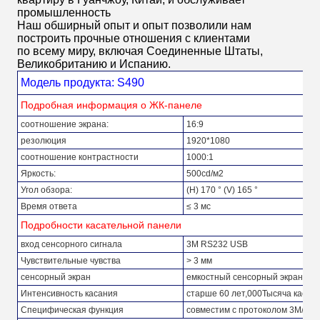
промышленность
Наш обширный опыт и опыт позволили нам
построить прочные отношения с клиентами
по всему миру, включая Соединенные Штаты,
Великобританию и Испанию.
Модель продукта: S490
Подробная информация о ЖК-панеле
соотношение экрана:
16:9
резолюция
1920*1080
соотношение контрастности
1000:1
Яркость:
500cd/м2
Угол обзора:
(H) 170 ° (V) 165 °
Время ответа
≤ 3 мс
Подробности касательной панели
вход сенсорного сигнала
3M RS232 USB
Чувствительные чувства
> 3 мм
сенсорный экран
емкостный сенсорный экран
Интенсивность касания
старше 60 лет,000Тысяча касани
Специфическая функция
совместим с протоколом 3M/EL