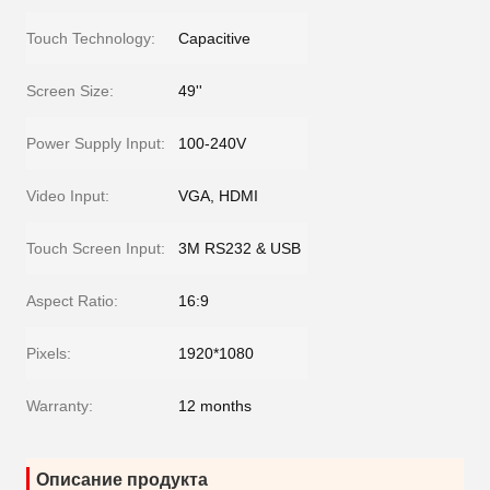
Touch Technology:
Capacitive
Screen Size:
49''
Power Supply Input:
100-240V
Video Input:
VGA, HDMI
Touch Screen Input:
3M RS232 & USB
Aspect Ratio:
16:9
Pixels:
1920*1080
Warranty:
12 months
Описание продукта