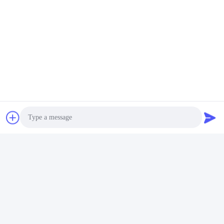
Photo
Video Call
Audio Call