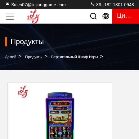
Sales07@liejianggame.com
86--182 1801 0948
Цитата
Продукты
>
>
>
Домой
Продукты
Вертикальный Шкаф Игры
Продаются Видео